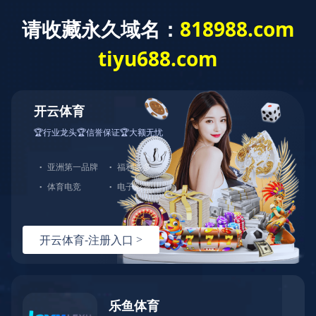
mk中国官方官网
语言选择:
网站导航
Toggl
navig
褥疮防治床垫